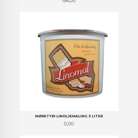
Pris
154,00
MØRETYRI LINOLJEMALING 3 LITER
Pris
0,00