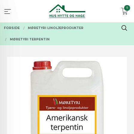
Gå
0
til
innholdet
FORSIDE
MØRETYRI LINOLJEPRODUKTER
MØRETYRI TERPENTIN