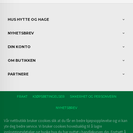
HUS HYTTE OG HAGE
NYHETSBREV
DIN KONTO
OM BUTIKKEN
PARTNERE
FRAKT
KJØPSBETINGELSER
SIKKERHET OG PERSONVERN
NYHETSBREV
Vår nettbutikk bruker cookies slik at du får en bedre kjøpsopplevelse og vi kan
yte deg bedre service. Vi bruker cookies hovedsaklig til å lagre
innloggingsdetaljer og huske hva du har puttet i handlekurven din. Fortsett å