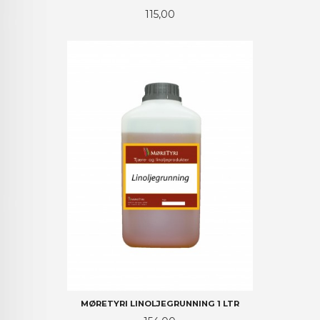
Pris
115,00
MØRETYRI LINOLJEGRUNNING 1 LTR