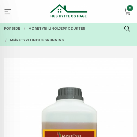
Gå
0
til
innholdet
FORSIDE
MØRETYRI LINOLJEPRODUKTER
MØRETYRI LINOLJEGRUNNING