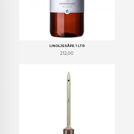
LINOLJESÅPE 1 LTR
Pris
212,00