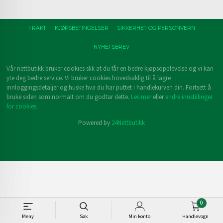
FRAKT
KJØPSBETINGELSER
SIKKERHET OG PERSONVERN
NYHETSBREV
Vår nettbutikk bruker cookies slik at du får en bedre kjøpsopplevelse og vi kan
yte deg bedre service. Vi bruker cookies hovedsaklig til å lagre
innloggingsdetaljer og huske hva du har puttet i handlekurven din. Fortsett å
bruke siden som normalt om du godtar dette.
Les mer
eller
endre innstillinger
for cookies.
Powered by
24Nettbutikk
0
Meny
Søk
Min konto
Handlevogn