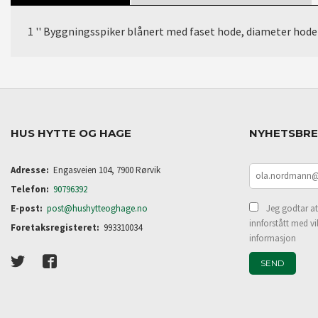
1 '' Byggningsspiker blånert med faset hode, diameter hode 
HUS HYTTE OG HAGE
NYHETSBR
Adresse:
Engasveien 104, 7900 Rørvik
Telefon:
90796392
E-post:
post@hushytteoghage.no
Jeg godtar at
innforstått med vi
Foretaksregisteret:
993310034
informasjon