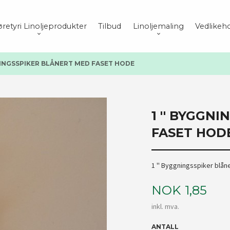
retyri Linoljeprodukter
Tilbud
Linoljemaling
Vedlikeho
GNINGSSPIKER BLÅNERT MED FASET HODE
1 '' BYGGN
FASET HOD
1 '' Byggningsspiker blån
Pris
NOK
1,85
inkl. mva.
ANTALL