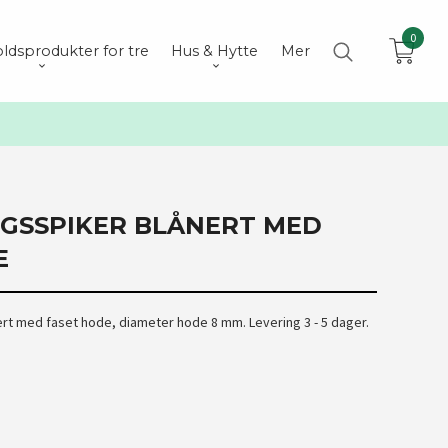
0
ldsprodukter for tre
Hus & Hytte
Mer
INGSSPIKER BLÅNERT MED
E
ert med faset hode, diameter hode 8 mm. Levering 3 - 5 dager.