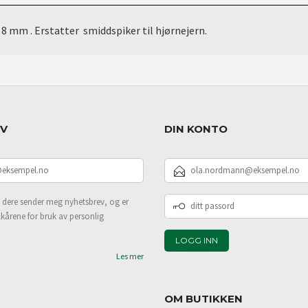
8 mm . Erstatter smiddspiker til hjørnejern.
EV
DIN KONTO
E-
POSTADRESSE
DITT
 dere sender meg nyhetsbrev, og er
PASSORD
lkårene for bruk av personlig
Les mer
OM BUTIKKEN