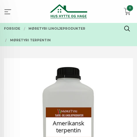
Gå
0
til
innholdet
FORSIDE
MØRETYRI LINOLJEPRODUKTER
MØRETYRI TERPENTIN