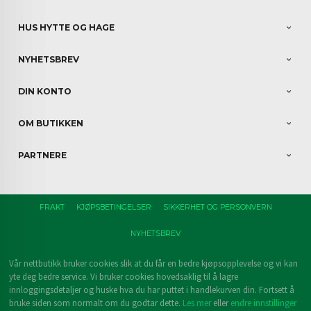
HUS HYTTE OG HAGE
NYHETSBREV
DIN KONTO
OM BUTIKKEN
PARTNERE
FRAKT
KJØPSBETINGELSER
SIKKERHET OG PERSONVERN
NYHETSBREV
Vår nettbutikk bruker cookies slik at du får en bedre kjøpsopplevelse og vi kan
yte deg bedre service. Vi bruker cookies hovedsaklig til å lagre
innloggingsdetaljer og huske hva du har puttet i handlekurven din. Fortsett å
bruke siden som normalt om du godtar dette.
Les mer
eller
endre innstillinger