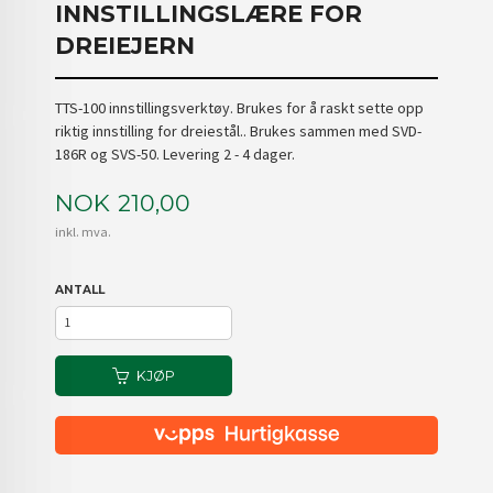
INNSTILLINGSLÆRE FOR
DREIEJERN
TTS-100 innstillingsverktøy. Brukes for å raskt sette opp
riktig innstilling for dreiestål.. Brukes sammen med SVD-
186R og SVS-50. Levering 2 - 4 dager.
Pris
NOK
210,00
inkl. mva.
ANTALL
KJØP