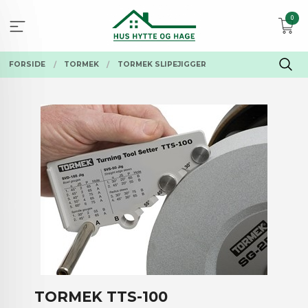
Gå
0
til
innholdet
FORSIDE
TORMEK
TORMEK SLIPEJIGGER
TORMEK TTS-100