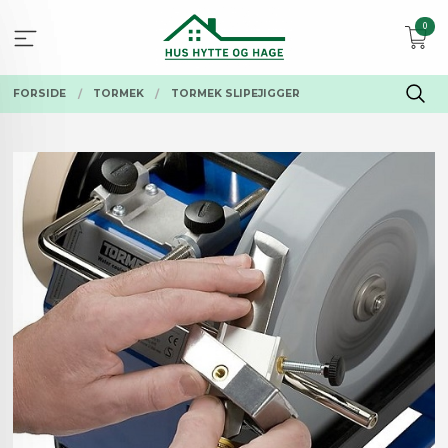
Gå
0
til
innholdet
FORSIDE
TORMEK
TORMEK SLIPEJIGGER