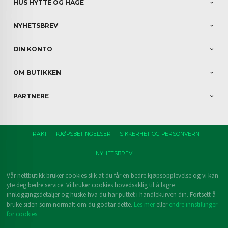
HUS HYTTE OG HAGE
NYHETSBREV
DIN KONTO
OM BUTIKKEN
PARTNERE
FRAKT
KJØPSBETINGELSER
SIKKERHET OG PERSONVERN
NYHETSBREV
Vår nettbutikk bruker cookies slik at du får en bedre kjøpsopplevelse og vi kan
yte deg bedre service. Vi bruker cookies hovedsaklig til å lagre
innloggingsdetaljer og huske hva du har puttet i handlekurven din. Fortsett å
bruke siden som normalt om du godtar dette.
Les mer
eller
endre innstillinger
for cookies.