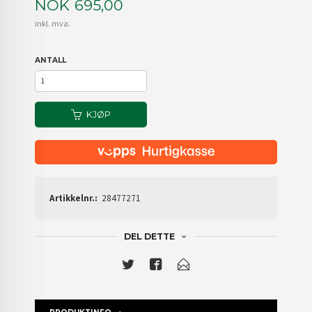
Pris
NOK
695,00
inkl. mva.
ANTALL
KJØP
Artikkelnr.:
28477271
DEL DETTE