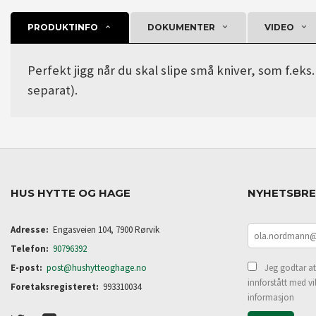
PRODUKTINFO
DOKUMENTER
VIDEO
Perfekt jigg når du skal slipe små kniver, som f.
separat).
HUS HYTTE OG HAGE
NYHETSBR
Adresse:
Engasveien 104, 7900 Rørvik
Telefon:
90796392
E-post:
post@hushytteoghage.no
Jeg godtar at
innforstått med vi
Foretaksregisteret:
993310034
informasjon