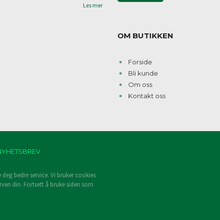
Les mer
OM BUTIKKEN
Forside
Bli kunde
Om oss
Kontakt oss
NYHETSBREV
e deg bedre service. Vi bruker cookies
rven din. Fortsett å bruke siden som