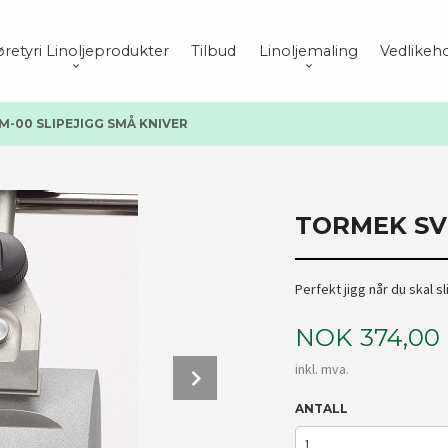
retyri Linoljeprodukter
Tilbud
Linoljemaling
Vedlikeho
-00 SLIPEJIGG SMÅ KNIVER
TORMEK SV
Perfekt jigg når du skal s
Pris
NOK
374,00
Next
inkl. mva.
ANTALL