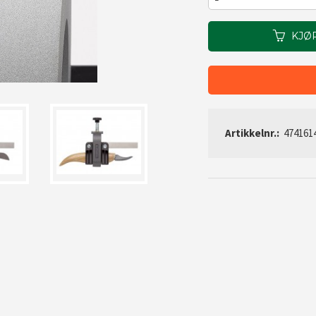
KJØ
Artikkelnr.:
474161