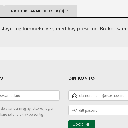
PRODUKTANMELDELSER (0)
eks. sløyd- og lommekniver, med høy presisjon. Brukes 
EV
DIN KONTO
E-
POSTADRESSE
DITT
 dere sender meg nyhetsbrev, og er
PASSORD
lkårene for bruk av personlig