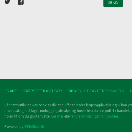
FRAKT
KJØPSBETINGELSER
SIKKERHET OG PERSONVERN
Vår nettbutikk bruker cookies slik at du får en bedre kjøpsopplevelse og vi kan yt
hovedsaklig til å lagre innloggingsdetaljer og huske hva du har puttet i handleku
normalt om du godtar dette.
Les mer
eller
endre innstillinger for cookies.
Powered by
24Nettbutikk