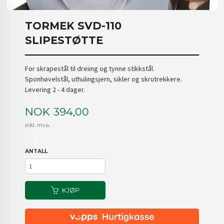
TORMEK SVD-110
SLIPESTØTTE
For skrapestål til dreiing og tynne stikkstål.
Sponhøvelstål, uthulingsjern, sikler og skrutrekkere.
Levering 2 - 4 dager.
Pris
NOK
394,00
inkl. mva.
ANTALL
KJØP