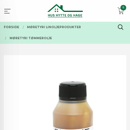
Gå
0
til
innholdet
FORSIDE
MØRETYRI LINOLJEPRODUKTER
MØRETYRI TØMMEROLJE