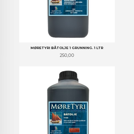
MØRETYRI BÅTOLJE 1 GRUNNING. 1 LTR
Pris
250,00