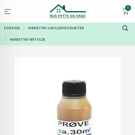
Gå
0
til
innholdet
FORSIDE
MØRETYRI LINOLJEPRODUKTER
MØRETYRI BÅTOLJE