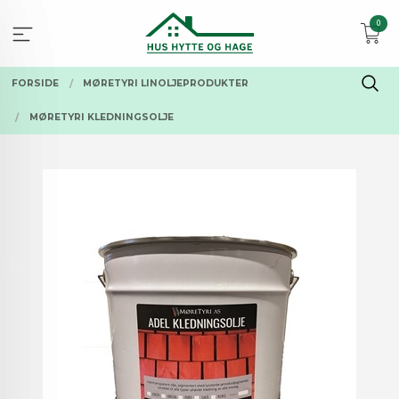
Gå
0
til
innholdet
FORSIDE
MØRETYRI LINOLJEPRODUKTER
MØRETYRI KLEDNINGSOLJE