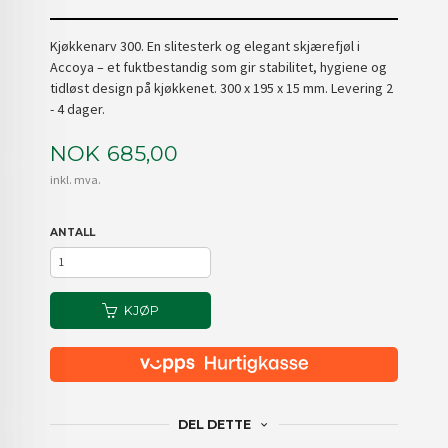
Kjøkkenarv 300. En slitesterk og elegant skjærefjøl i
Accoya – et fuktbestandig som gir stabilitet, hygiene og
tidløst design på kjøkkenet. 300 x 195 x 15 mm. Levering 2
- 4 dager.
Pris
NOK
685,00
inkl. mva.
ANTALL
KJØP
DEL DETTE