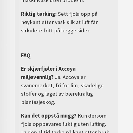
maskinvask uten problem.
Riktig tørking:
Sett fjøla opp på
høykant etter vask slik at luft får
sirkulere fritt på begge sider.
FAQ
Er skjærfjøler i Accoya
miljøvennlig?
Ja. Accoya er
svanemerket, fri for lim, skadelige
stoffer og laget av bærekraftig
plantasjeskog.
Kan det oppstå mugg?
Kun dersom
fjøla oppbevares fuktig uten lufting.
La den alltid tørke på kant etter bruk.