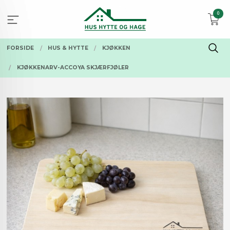
Gå
0
til
innholdet
FORSIDE
HUS & HYTTE
KJØKKEN
KJØKKENARV-ACCOYA SKJÆRFJØLER