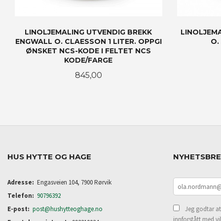
LINOLJEMALING UTVENDIG BREKK
LINOLJEM
ENGWALL O. CLAESSON 1 LITER. OPPGI
O.
ØNSKET NCS-KODE I FELTET NCS
KODE/FARGE
Pris
845,00
KJØP
HUS HYTTE OG HAGE
NYHETSBR
Adresse:
Engasveien 104, 7900 Rørvik
Telefon:
90796392
E-post:
post@hushytteoghage.no
Jeg godtar at
innforstått med vi