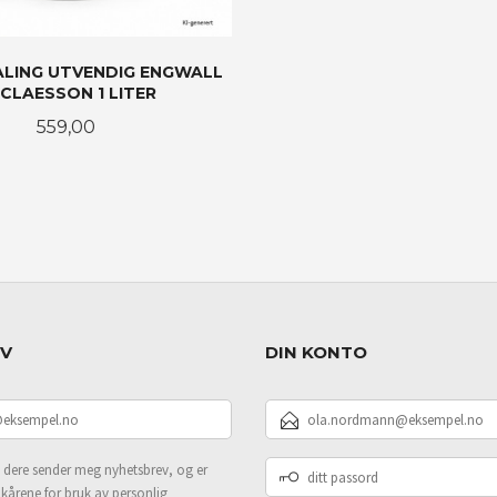
ALING UTVENDIG ENGWALL
 CLAESSON 1 LITER
Pris
559,00
LES MER
EV
DIN KONTO
E-
POSTADRESSE
DITT
 dere sender meg nyhetsbrev, og er
PASSORD
lkårene for bruk av personlig