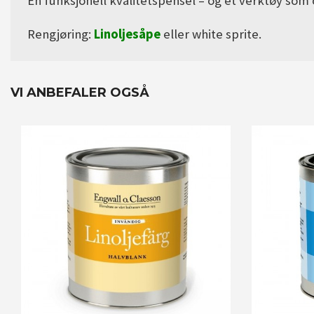
En funksjonell kvalitets­pensel – og et verktøy som
Rengjøring:
Linoljesåpe
eller white sprite.
VI ANBEFALER OGSÅ