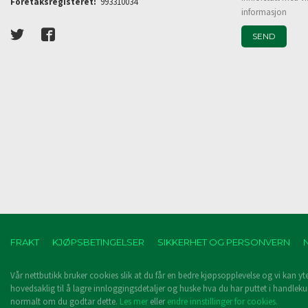
Foretaksregisteret:
993310034
informasjon
FRAKT
KJØPSBETINGELSER
SIKKERHET OG PERSONVERN
Vår nettbutikk bruker cookies slik at du får en bedre kjøpsopplevelse og vi kan yt
hovedsaklig til å lagre innloggingsdetaljer og huske hva du har puttet i handleku
normalt om du godtar dette.
Les mer
eller
endre innstillinger for cookies.