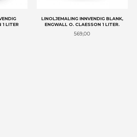
VENDIG
LINOLJEMALING INNVENDIG BLANK,
1 LITER
ENGWALL O. CLAESSON 1 LITER.
Pris
569,00
KJØP