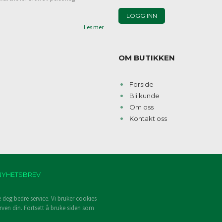
Les mer
OM BUTIKKEN
Forside
Bli kunde
Om oss
Kontakt oss
NYHETSBREV
e deg bedre service. Vi bruker cookies
rven din. Fortsett å bruke siden som