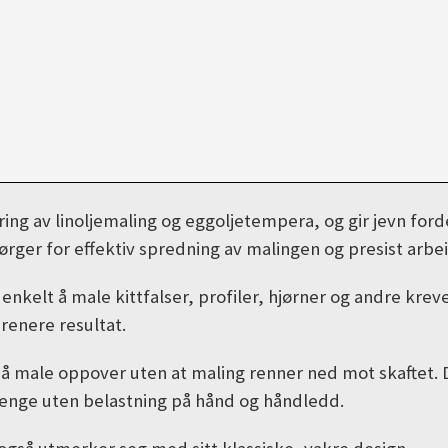
ng av linoljemaling og eggoljetempera, og gir jevn fordel
er for effektiv spredning av malingen og presist arbeid
enkelt å male kittfalser, profiler, hjørner og andre kr
renere resultat.
å male oppover uten at maling renner ned mot skaftet.
 lenge uten belastning på hånd og håndledd.