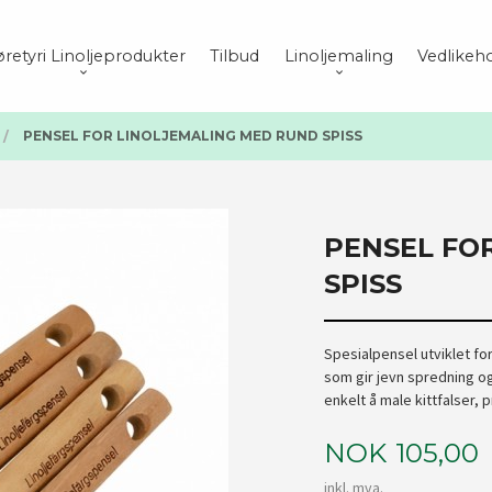
retyri Linoljeprodukter
Tilbud
Linoljemaling
Vedlikeho
PENSEL FOR LINOLJEMALING MED RUND SPISS
PENSEL FO
SPISS
Spesialpensel utviklet f
som gir jevn spredning o
enkelt å male kittfalser, p
Pris
NOK
105,00
inkl. mva.