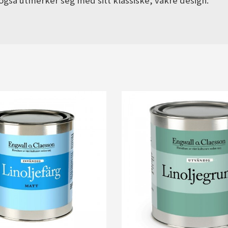
 også utmerker seg med sitt klassiske, vakre design.