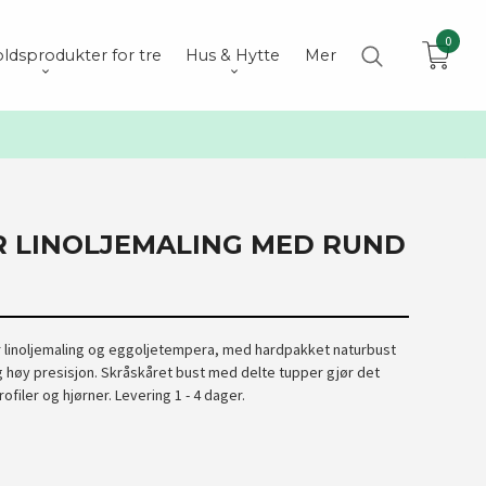
0
ldsprodukter for tre
Hus & Hytte
Mer
R LINOLJEMALING MED RUND
or linoljemaling og eggoljetempera, med hardpakket naturbust
g høy presisjon. Skråskåret bust med delte tupper gjør det
rofiler og hjørner. Levering 1 - 4 dager.