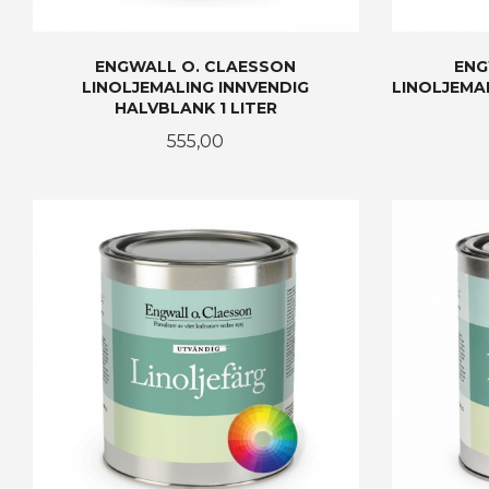
ENGWALL O. CLAESSON
ENG
LINOLJEMALING INNVENDIG
LINOLJEMA
HALVBLANK 1 LITER
Pris
555,00
LES MER