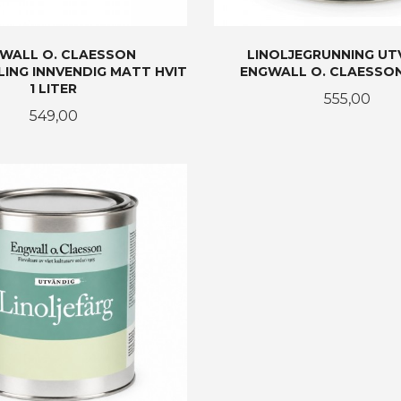
WALL O. CLAESSON
LINOLJEGRUNNING UT
LING INNVENDIG MATT HVIT
ENGWALL O. CLAESSON 
1 LITER
Pris
555,00
Pris
549,00
KJØP
KJØP