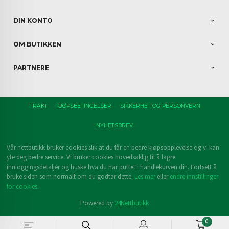
DIN KONTO
OM BUTIKKEN
PARTNERE
FRAKT
KJØPSBETINGELSER
SIKKERHET OG PERSONVERN
NYHETSBREV
Vår nettbutikk bruker cookies slik at du får en bedre kjøpsopplevelse og vi kan
yte deg bedre service. Vi bruker cookies hovedsaklig til å lagre
innloggingsdetaljer og huske hva du har puttet i handlekurven din. Fortsett å
bruke siden som normalt om du godtar dette.
Les mer
eller
endre innstillinger
for cookies.
Powered by
24Nettbutikk
0