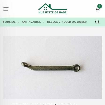
Gå
0
til
innholdet
FORSIDE
ANTIKVARISK
BESLAG VINDUER OG DØRER