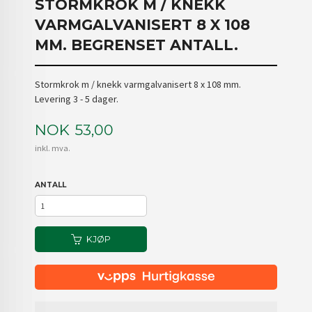
STORMKROK M / KNEKK
VARMGALVANISERT 8 X 108
MM. BEGRENSET ANTALL.
Stormkrok m / knekk varmgalvanisert 8 x 108 mm.
Levering 3 - 5 dager.
Pris
NOK
53,00
inkl. mva.
ANTALL
KJØP