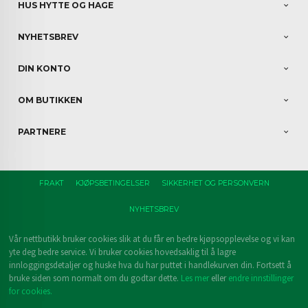
HUS HYTTE OG HAGE
NYHETSBREV
DIN KONTO
OM BUTIKKEN
PARTNERE
FRAKT
KJØPSBETINGELSER
SIKKERHET OG PERSONVERN
NYHETSBREV
Vår nettbutikk bruker cookies slik at du får en bedre kjøpsopplevelse og vi kan
yte deg bedre service. Vi bruker cookies hovedsaklig til å lagre
innloggingsdetaljer og huske hva du har puttet i handlekurven din. Fortsett å
bruke siden som normalt om du godtar dette.
Les mer
eller
endre innstillinger
for cookies.