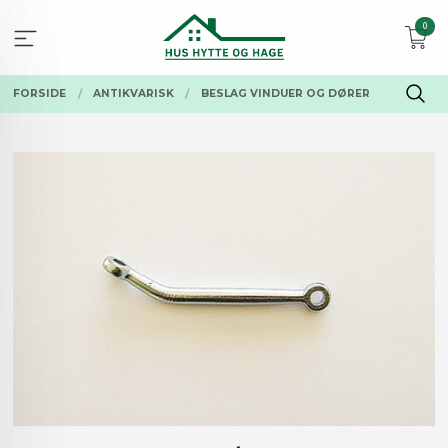
Gå
0
til
innholdet
FORSIDE
ANTIKVARISK
BESLAG VINDUER OG DØRER