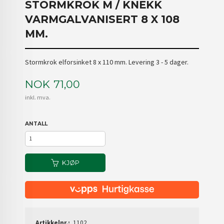
STORMKROK M / KNEKK
VARMGALVANISERT 8 X 108
MM.
Stormkrok elforsinket 8 x 110 mm. Levering 3 - 5 dager.
Pris
NOK
71,00
inkl. mva.
ANTALL
KJØP
Artikkelnr.:
1102